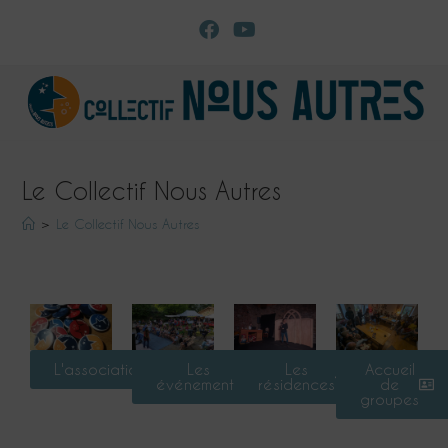
Le Collectif Nous Autres
>
Le Collectif Nous Autres
L'association
Les
Les
Accueil
événements
résidences
de
groupes