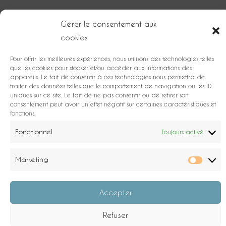
Gérer le consentement aux
cookies
Accès
Envie
L'équipe
Les
de
partenaires
Pour offrir les meilleures expériences, nous utilisons des technologies telles
plus
que les cookies pour stocker et/ou accéder aux informations des
?
appareils. Le fait de consentir à ces technologies nous permettra de
traiter des données telles que le comportement de navigation ou les ID
uniques sur ce site. Le fait de ne pas consentir ou de retirer son
consentement peut avoir un effet négatif sur certaines caractéristiques et
fonctions.
Fonctionnel
Toujours activé
Contact
Marketing
Accepter
Refuser